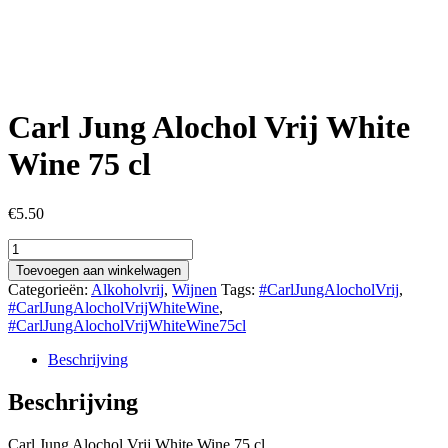
Carl Jung Alochol Vrij White
Wine 75 cl
€
5.50
Carl
Jung
Toevoegen aan winkelwagen
Alochol
Categorieën:
Alkoholvrij
,
Wijnen
Tags:
#CarlJungAlocholVrij
,
Vrij
#CarlJungAlocholVrijWhiteWine
,
White
#CarlJungAlocholVrijWhiteWine75cl
Wine
75
Beschrijving
cl
aantal
Beschrijving
Carl Jung Alochol Vrij White Wine 75 cl.