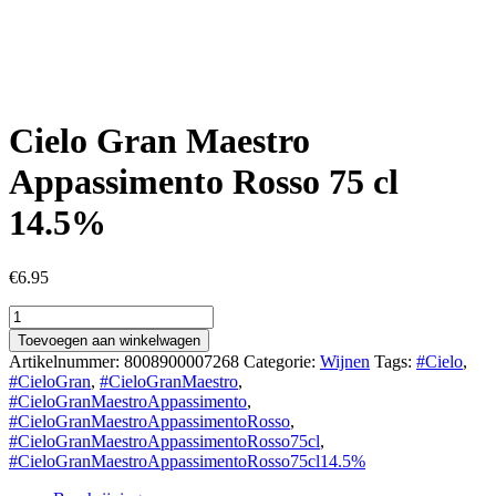
Cielo Gran Maestro
Appassimento Rosso 75 cl
14.5%
€
6.95
Cielo
Gran
Toevoegen aan winkelwagen
Maestro
Artikelnummer:
8008900007268
Categorie:
Wijnen
Tags:
#Cielo
,
Appassimento
#CieloGran
,
#CieloGranMaestro
,
Rosso
#CieloGranMaestroAppassimento
,
75
#CieloGranMaestroAppassimentoRosso
,
cl
#CieloGranMaestroAppassimentoRosso75cl
,
14.5%
#CieloGranMaestroAppassimentoRosso75cl14.5%
aantal