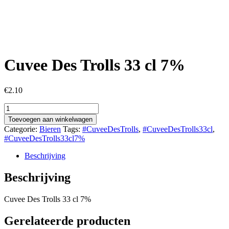
Cuvee Des Trolls 33 cl 7%
€
2.10
Cuvee
Des
Toevoegen aan winkelwagen
Trolls
Categorie:
Bieren
Tags:
#CuveeDesTrolls
,
#CuveeDesTrolls33cl
,
33
#CuveeDesTrolls33cl7%
cl
7%
Beschrijving
aantal
Beschrijving
Cuvee Des Trolls 33 cl 7%
Gerelateerde producten