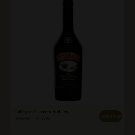
Baileys Irish Cream 70 cl 17%
Aanbieding!
Oorspronkelijke
Huidige
€
16.95
€
13.95
prijs
prijs
was:
is: