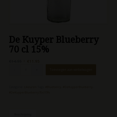
De Kuyper Blueberry
70 cl 15%
Oorspronkelijke
Huidige
€
14.95
€
11.95
prijs
prijs
Toevoegen aan winkelwagen
was:
is:
€14.95.
€11.95.
Categorie:
Likeuren
Tags:
#Blueberry
,
#DeKuyperBlueberry
,
#DeKuyperBlueberry70cl15%
Beschrijving