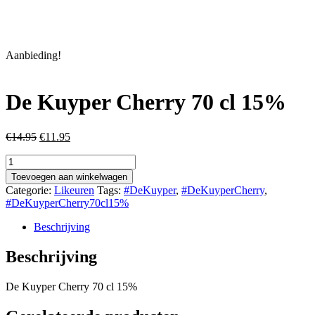
Aanbieding!
De Kuyper Cherry 70 cl 15%
Oorspronkelijke
Huidige
€
14.95
€
11.95
prijs
prijs
De
was:
is:
Kuyper
€14.95.
€11.95.
Toevoegen aan winkelwagen
Cherry
Categorie:
Likeuren
Tags:
#DeKuyper
,
#DeKuyperCherry
,
70
#DeKuyperCherry70cl15%
cl
15%
Beschrijving
aantal
Beschrijving
De Kuyper Cherry 70 cl 15%