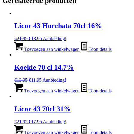
Gerelateerde producten
Licor 43 Horchata 70cl 16%
Oorspronkelijke
Huidige
€
21.95
€
18.95
Aanbieding!
prijs
prijs
was:
is:
Toevoegen aan winkelwagen
Toon details
€21.95.
€18.95.
Koekie 70 cl 14.7%
Oorspronkelijke
Huidige
€
13.95
€
11.95
Aanbieding!
prijs
prijs
was:
is:
Toevoegen aan winkelwagen
Toon details
€13.95.
€11.95.
Licor 43 70cl 31%
Oorspronkelijke
Huidige
€
21.95
€
17.95
Aanbieding!
prijs
prijs
was:
is:
Toevoegen aan winkelwagen
Toon details