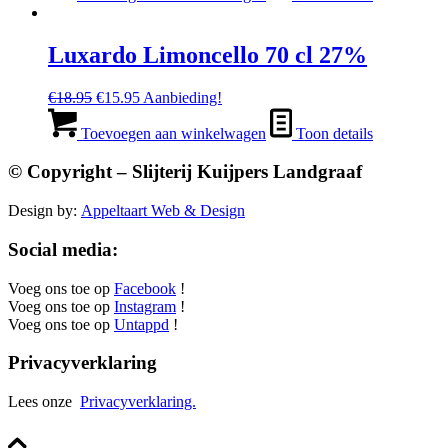
€21.95.
€17.95.
Luxardo Limoncello 70 cl 27%
Oorspronkelijke
Huidige
€
18.95
€
15.95
Aanbieding!
prijs
prijs
was:
is:
Toevoegen aan winkelwagen
Toon details
€18.95.
€15.95.
© Copyright – Slijterij Kuijpers Landgraaf
Design by:
Appeltaart Web & Design
Social media:
Voeg ons toe op
Facebook
!
Voeg ons toe op
Instagram
!
Voeg ons toe op
Untappd
!
Privacyverklaring
Lees onze
Privacyverklaring.