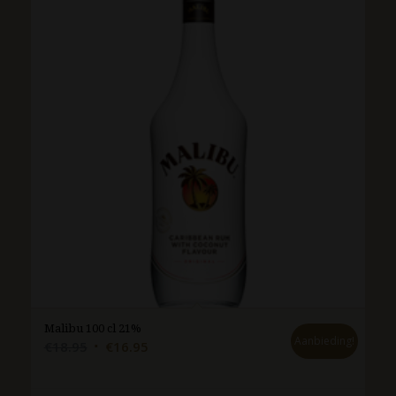
Malibu 100 cl 21%
Aanbieding!
Oorspronkelijke
Huidige
€
18.95
€
16.95
prijs
prijs
was:
is: