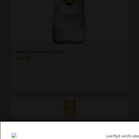
Malibu Coconut 70 cl 21%
€
15.95
Toevoegen aan
Toon details
winkelwagen