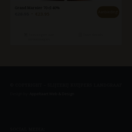
Grand Marnier 70 cl 40%
Aanbieding!
Oorspronkelijke
Huidige
€
28.95
€
23.95
prijs
prijs
was:
is:
€28.95.
€23.95.
Toevoegen aan
Toon details
winkelwagen
© COPYRIGHT – SLIJTERIJ KUIJPERS LANDGRAAF
Design by:
Appeltaart Web & Design
SOCIAL MEDIA: