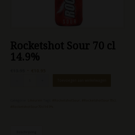
Rocketshot Sour 70 cl
14.9%
Oorspronkelijke
Huidige
€
13.95
€
10.95
prijs
prijs
Toevoegen aan winkelwagen
was:
is:
€13.95.
€10.95.
Categorie:
Likeuren
Tags:
#RocketshotSour
,
#RocketshotSour70cl
,
#RocketshotSour70cl14.9%
Beschrijving