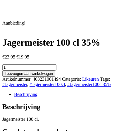
Aanbieding!
Jagermeister 100 cl 35%
Oorspronkelijke
Huidige
€
23.95
€
19.95
prijs
prijs
Jagermeister
was:
is:
100
€23.95.
€19.95.
Toevoegen aan winkelwagen
cl
Artikelnummer:
403231001494
Categorie:
Likeuren
Tags:
35%
#Jagermeister
,
#Jagermeister100cl
,
#Jagermeister100cl35%
aantal
Beschrijving
Beschrijving
Jagermeister 100 cl.