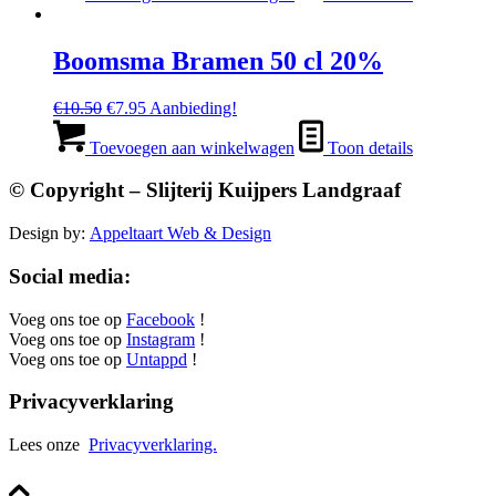
€13.95.
€10.95.
Boomsma Bramen 50 cl 20%
Oorspronkelijke
Huidige
€
10.50
€
7.95
Aanbieding!
prijs
prijs
was:
is:
Toevoegen aan winkelwagen
Toon details
€10.50.
€7.95.
© Copyright – Slijterij Kuijpers Landgraaf
Design by:
Appeltaart Web & Design
Social media:
Voeg ons toe op
Facebook
!
Voeg ons toe op
Instagram
!
Voeg ons toe op
Untappd
!
Privacyverklaring
Lees onze
Privacyverklaring.