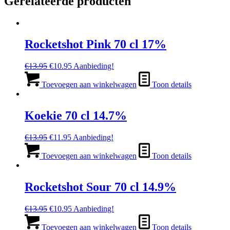
Gerelateerde producten
Rocketshot Pink 70 cl 17%
Oorspronkelijke
Huidige
€
13.95
€
10.95
Aanbieding!
prijs
prijs
was:
is:
Toevoegen aan winkelwagen
Toon details
€13.95.
€10.95.
Koekie 70 cl 14.7%
Oorspronkelijke
Huidige
€
13.95
€
11.95
Aanbieding!
prijs
prijs
was:
is:
Toevoegen aan winkelwagen
Toon details
€13.95.
€11.95.
Rocketshot Sour 70 cl 14.9%
Oorspronkelijke
Huidige
€
13.95
€
10.95
Aanbieding!
prijs
prijs
was:
is:
Toevoegen aan winkelwagen
Toon details