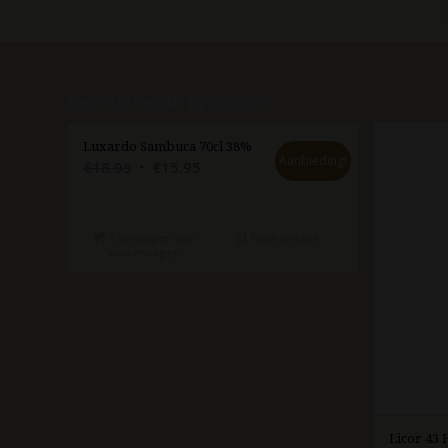
Gerelateerde producten
Luxardo Sambuca 70cl 38%
Aanbieding!
Oorspronkelijke
Huidige
€
18.95
€
15.95
prijs
prijs
was:
is:
€18.95.
€15.95.
Toevoegen aan
Toon details
winkelwagen
Licor 43 