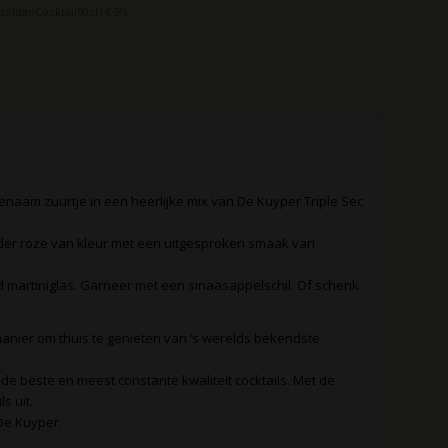
litanCocktail50cl14.5%
enaam zuurtje in een heerlijke mix van De Kuyper Triple Sec
helder roze van kleur met een uitgesproken smaak van
ld martiniglas. Garneer met een sinaasappelschil. Of schenk
manier om thuis te genieten van ’s werelds bekendste
e beste en meest constante kwaliteit cocktails. Met de
s uit.
De Kuyper.