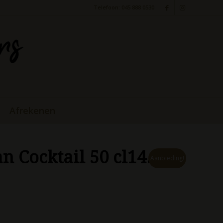
Telefoon: 045 888 0530
Afrekenen
n Cocktail 50 cl14.5%
Aanbieding!