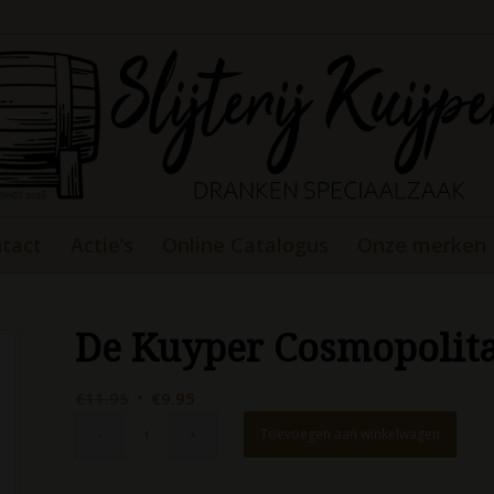
tact
Actie’s
Online Catalogus
Onze merken
De Kuyper Cosmopolita
Oorspronkelijke
Huidige
€
11.95
€
9.95
prijs
prijs
Toevoegen aan winkelwagen
was:
is:
€11.95.
€9.95.