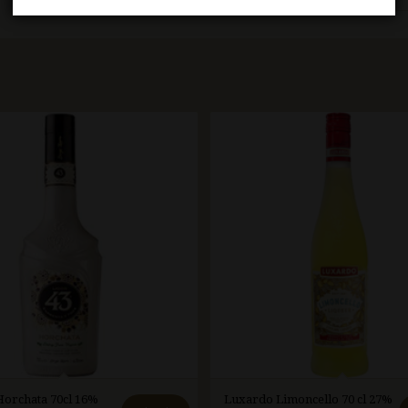
Horchata 70cl 16%
Luxardo Limoncello 70 cl 27%