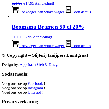
Oorspronkelijke
Huidige
€
21.95
€
17.95
Aanbieding!
prijs
prijs
was:
is:
Toevoegen aan winkelwagen
Toon details
€21.95.
€17.95.
Boomsma Bramen 50 cl 20%
Oorspronkelijke
Huidige
€
10.50
€
7.95
Aanbieding!
prijs
prijs
was:
is:
Toevoegen aan winkelwagen
Toon details
€10.50.
€7.95.
© Copyright – Slijterij Kuijpers Landgraaf
Design by:
Appeltaart Web & Design
Social media:
Voeg ons toe op
Facebook
!
Voeg ons toe op
Instagram
!
Voeg ons toe op
Untappd
!
Privacyverklaring