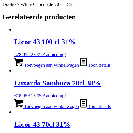
Dooley’s White Chocolade 70 cl 15%
Gerelateerde producten
Licor 43 100 cl 31%
Oorspronkelijke
Huidige
€
28.95
€
23.95
Aanbieding!
prijs
prijs
was:
is:
Toevoegen aan winkelwagen
Toon details
€28.95.
€23.95.
Luxardo Sambuca 70cl 38%
Oorspronkelijke
Huidige
€
18.95
€
15.95
Aanbieding!
prijs
prijs
was:
is:
Toevoegen aan winkelwagen
Toon details
€18.95.
€15.95.
Licor 43 70cl 31%