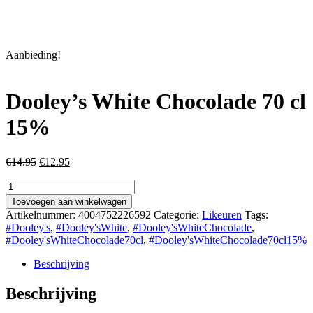
Aanbieding!
Dooley’s White Chocolade 70 cl
15%
Oorspronkelijke
Huidige
€
14.95
€
12.95
prijs
prijs
Dooley's
was:
is:
White
€14.95.
€12.95.
Toevoegen aan winkelwagen
Chocolade
Artikelnummer:
4004752226592
Categorie:
Likeuren
Tags:
70
#Dooley's
,
#Dooley'sWhite
,
#Dooley'sWhiteChocolade
,
cl
#Dooley'sWhiteChocolade70cl
,
#Dooley'sWhiteChocolade70cl15%
15%
aantal
Beschrijving
Beschrijving