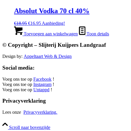
Absolut Vodka 70 cl 40%
Oorspronkelijke
Huidige
€
18.95
€
16.95
Aanbieding!
prijs
prijs
was:
is:
Toevoegen aan winkelwagen
Toon details
€18.95.
€16.95.
© Copyright – Slijterij Kuijpers Landgraaf
Design by:
Appeltaart Web & Design
Social media:
Voeg ons toe op
Facebook
!
Voeg ons toe op
Instagram
!
Voeg ons toe op
Untappd
!
Privacyverklaring
Lees onze
Privacyverklaring.
Scroll naar bovenzijde