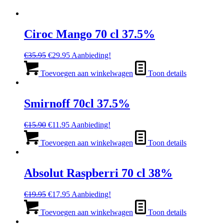
Ciroc Mango 70 cl 37.5%
Oorspronkelijke
Huidige
€
35.95
€
29.95
Aanbieding!
prijs
prijs
was:
is:
Toevoegen aan winkelwagen
Toon details
€35.95.
€29.95.
Smirnoff 70cl 37.5%
Oorspronkelijke
Huidige
€
15.90
€
11.95
Aanbieding!
prijs
prijs
was:
is:
Toevoegen aan winkelwagen
Toon details
€15.90.
€11.95.
Absolut Raspberri 70 cl 38%
Oorspronkelijke
Huidige
€
19.95
€
17.95
Aanbieding!
prijs
prijs
was:
is:
Toevoegen aan winkelwagen
Toon details
€19.95.
€17.95.