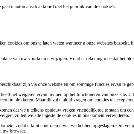
te gaat u automatisch akkoord met het gebruik van de cookie's.
en cookies om ons te laten weten wanneer u onze websites bezoekt, h
k enkele van uw voorkeuren wijzigen. Houd er rekening mee dat het bl
 beschikbaar zijn via onze website en om sommige functies ervan te geb
 heeft het weigeren ervan invloed op het functioneren van onze site. U
ceerd te blokkeren. Maar dit zal u altijd vragen om cookies te accepte
omen dat we u telkens opnieuw vragen vriendelijk toe te staan om een c
weigert, zullen we alle ingestelde cookies in ons domein verwijderen.
s domein, zodat u kunt controleren wat we hebben opgeslagen. Om vei
an uw browser.