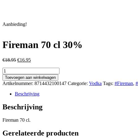
Aanbieding!
Fireman 70 cl 30%
Oorspronkelijke
Huidige
€
18.95
€
16.95
prijs
prijs
Fireman
was:
is:
70
€18.95.
€16.95.
Toevoegen aan winkelwagen
cl
Artikelnummer:
8714432100147
Categorie:
Vodka
Tags:
#Fireman
,
#
30%
aantal
Beschrijving
Beschrijving
Fireman 70 cl.
Gerelateerde producten