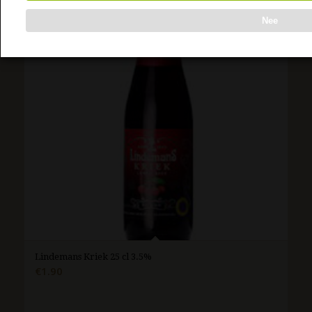
Nee
Lindemans Kriek 25 cl 3.5%
€
1.90