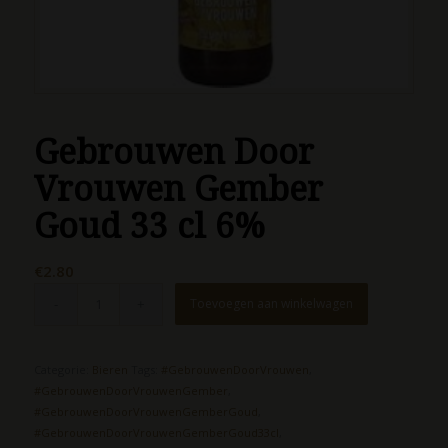
Gebrouwen Door
Vrouwen Gember
Goud 33 cl 6%
€
2.80
Toevoegen aan winkelwagen
Categorie:
Bieren
Tags:
#GebrouwenDoorVrouwen
,
#GebrouwenDoorVrouwenGember
,
#GebrouwenDoorVrouwenGemberGoud
,
#GebrouwenDoorVrouwenGemberGoud33cl
,