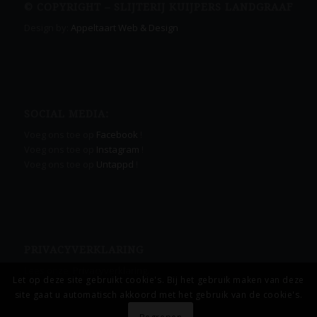
© COPYRIGHT – SLIJTERIJ KUIJPERS LANDGRAAF
Design by:
Appeltaart Web & Design
SOCIAL MEDIA:
Voeg ons toe op
Facebook
!
Voeg ons toe op
Instagram
!
Voeg ons toe op
Untappd
!
PRIVACYVERKLARING
Lees onze
Privacyverklaring.
Let op deze site gebruikt cookie's. Bij het gebruik maken van deze
site gaat u automatisch akkoord met het gebruik van de cookie's.