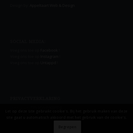
Design by:
Appeltaart Web & Design
SOCIAL MEDIA:
Voeg ons toe op
Facebook
!
Voeg ons toe op
Instagram
!
Voeg ons toe op
Untappd
!
PRIVACYVERKLARING
Lees onze
Privacyverklaring.
Let op deze site gebruikt cookie's. Bij het gebruik maken van deze
site gaat u automatisch akkoord met het gebruik van de cookie's.
Begrepen