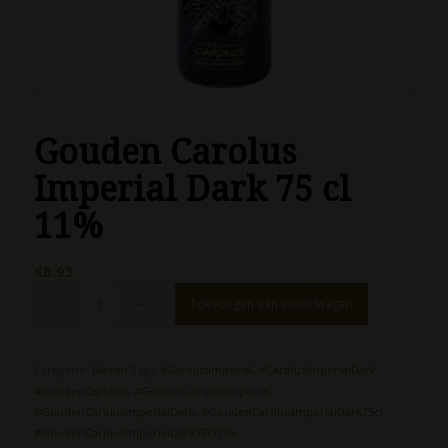
Gouden Carolus
Imperial Dark 75 cl
11%
€
8.95
Toevoegen aan winkelwagen
Categorie:
Bieren
Tags:
#CarolusImperial
,
#CarolusImperialDark
,
#GoudenCarolusI
,
#GoudenCarolusImperial
,
#GoudenCarolusImperialDark
,
#GoudenCarolusImperialDark75cl
,
#GoudenCarolusImperialDark75cl11%