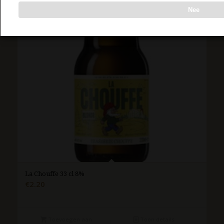
Nee
La Chouffe 33 cl 8%
€
2.20
Toevoegen aan
Toon details