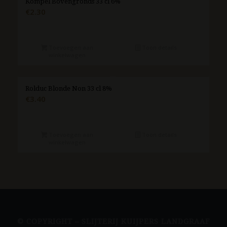
Kompel Bovengronds 33 cl 6%
€
2.30
Toevoegen aan
Toon details
winkelwagen
Rolduc Blonde Non 33 cl 8%
€
3.40
Toevoegen aan
Toon details
winkelwagen
© COPYRIGHT – SLIJTERIJ KUIJPERS LANDGRAAF