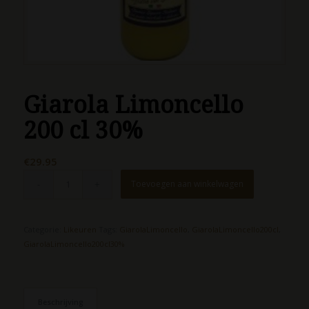
Giarola Limoncello
200 cl 30%
€
29.95
Toevoegen aan winkelwagen
Categorie:
Likeuren
Tags:
GiarolaLimoncello
,
GiarolaLimoncello200cl
,
GiarolaLimoncello200cl30%
Beschrijving