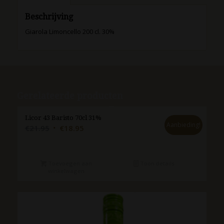
Beschrijving
Giarola Limoncello 200 cl. 30%
Gerelateerde producten
Licor 43 Baristo 70cl 31%
Aanbieding!
Oorspronkelijke
Huidige
€
21.95
€
18.95
prijs
prijs
was:
is:
€21.95.
€18.95.
Toevoegen aan
Toon details
winkelwagen