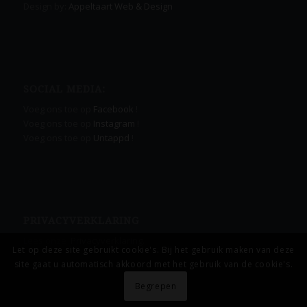
Design by:
Appeltaart Web & Design
SOCIAL MEDIA:
Voeg ons toe op
Facebook
!
Voeg ons toe op
Instagram
!
Voeg ons toe op
Untappd
!
PRIVACYVERKLARING
Lees onze
Privacyverklaring.
Let op deze site gebruikt cookie's. Bij het gebruik maken van deze
site gaat u automatisch akkoord met het gebruik van de cookie's.
Begrepen