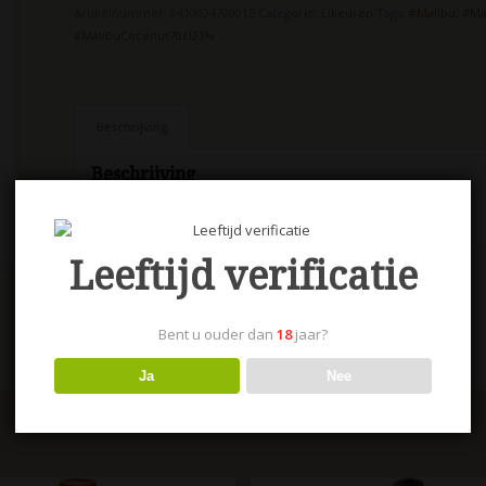
Artikelnummer:
8410024700015
Categorie:
Likeuren
Tags:
#Malibu
,
#Ma
#MalibuCoconut70cl21%
Beschrijving
Beschrijving
Malibu Coconut 70 cl. 21%
Leeftijd verificatie
Bent u ouder dan
18
jaar?
Ja
Nee