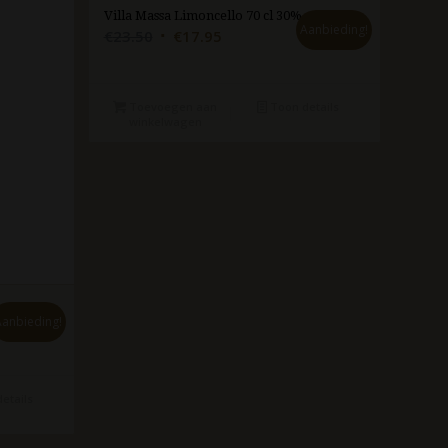
Villa Massa Limoncello 70 cl 30%
Aanbieding!
Oorspronkelijke
Huidige
€
23.50
€
17.95
prijs
prijs
was:
is:
€23.50.
€17.95.
Toevoegen aan
Toon details
winkelwagen
Aanbieding!
etails