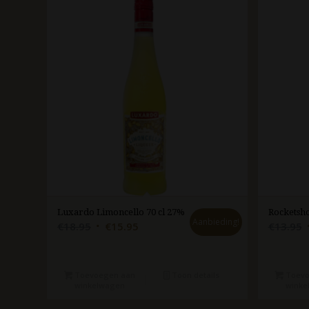
Luxardo Limoncello 70 cl 27%
Rocketsho
Aanbieding!
Oorspronkelijke
Huidige
€
18.95
€
15.95
€
13.95
prijs
prijs
p
was:
is:
€18.95.
€15.95.
Toevoegen aan
Toon details
Toevo
winkelwagen
winke