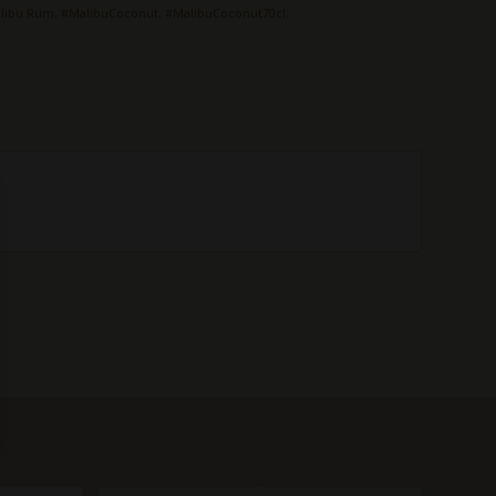
libu Rum
,
#MalibuCoconut
,
#MalibuCoconut70cl
,