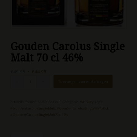
Gouden Carolus Single
Malt 70 cl 46%
Oorspronkelijke
Huidige
€
49.95
€
44.95
prijs
prijs
Toevoegen aan winkelwagen
was:
is:
€49.95.
€44.95.
Artikelnummer:
5425006243490
Categorie:
Whiskey
Tags:
#GoudenCarolusSingleMalt
,
#GoudenCarolusSingleMalt70cl
,
#GoudenCarolusSingleMalt70cl46%