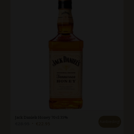
Jack Daniels Honey 70 cl 35%
Aanbieding!
Oorspronkelijke
Huidige
€
28.95
€
22.95
prijs
prijs