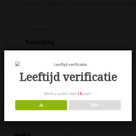
Artikelnummer:
5000299621158
Categorie:
Whiskey
Tags:
#GlenlivetCap
Beschrijving
Beschrijving
The Glenlivet Captain’s Reserve 70 cl.
Leeftijd verificatie
Bent u ouder dan
18
jaar?
Ja
Nee