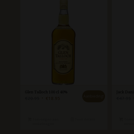
Glen Talloch 100 cl 40%
Jack Dani
Aanbieding!
Oorspronkelijke
Huidige
€
20.95
€
18.95
€
47.95
prijs
prijs
p
was:
is:
€20.95.
€18.95.
Toevoegen aan
Toon details
Toevo
winkelwagen
winke