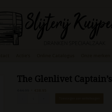
tact
Actie’s
Online Catalogus
Onze merken
The Glenlivet Captain’s
Oorspronkelijke
Huidige
€
44.95
€
38.95
prijs
prijs
Toevoegen aan winkelwagen
was:
is:
€44.95.
€38.95.