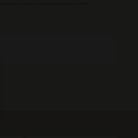
tain'sReserve
,
#TheGlenlivetCaptain'sReserve70cl40%