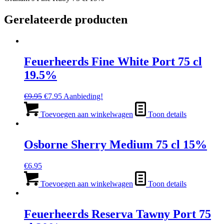
Gerelateerde producten
Feuerheerds Fine White Port 75 cl
19.5%
Oorspronkelijke
Huidige
€
9.95
€
7.95
Aanbieding!
prijs
prijs
was:
is:
Toevoegen aan winkelwagen
Toon details
€9.95.
€7.95.
Osborne Sherry Medium 75 cl 15%
€
6.95
Toevoegen aan winkelwagen
Toon details
Feuerheerds Reserva Tawny Port 75