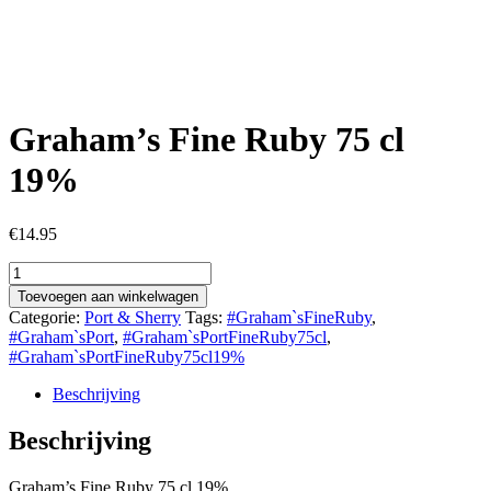
Graham’s Fine Ruby 75 cl
19%
€
14.95
Graham's
Fine
Toevoegen aan winkelwagen
Ruby
Categorie:
Port & Sherry
Tags:
#Graham`sFineRuby
,
75
#Graham`sPort
,
#Graham`sPortFineRuby75cl
,
cl
#Graham`sPortFineRuby75cl19%
19%
aantal
Beschrijving
Beschrijving
Graham’s Fine Ruby 75 cl 19%