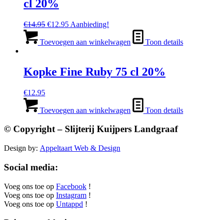
cl 20%
Oorspronkelijke
Huidige
€
14.95
€
12.95
Aanbieding!
prijs
prijs
was:
is:
Toevoegen aan winkelwagen
Toon details
€14.95.
€12.95.
Kopke Fine Ruby 75 cl 20%
€
12.95
Toevoegen aan winkelwagen
Toon details
© Copyright – Slijterij Kuijpers Landgraaf
Design by:
Appeltaart Web & Design
Social media:
Voeg ons toe op
Facebook
!
Voeg ons toe op
Instagram
!
Voeg ons toe op
Untappd
!