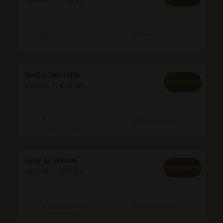
prijs
prijs
was:
is:
€21.95.
€16.95.
Toevoegen aan
Toon details
winkelwagen
Malibu 100 cl 21%
Aanbieding!
Oorspronkelijke
Huidige
€
18.95
€
16.95
prijs
prijs
was:
is:
€18.95.
€16.95.
Toevoegen aan
Toon details
winkelwagen
Licor 43 70cl 31%
Aanbieding!
Oorspronkelijke
Huidige
€
21.95
€
17.95
prijs
prijs
was:
is:
€21.95.
€17.95.
Toevoegen aan
Toon details
winkelwagen