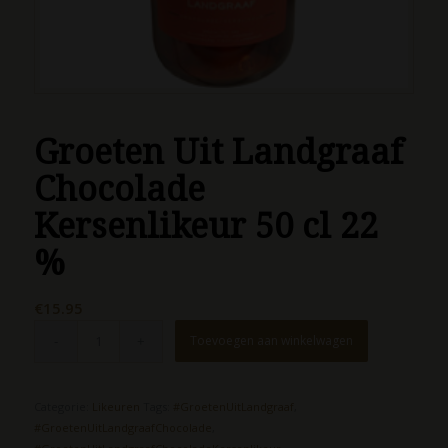
Groeten Uit Landgraaf
Chocolade
Kersenlikeur 50 cl 22
%
€
15.95
Toevoegen aan winkelwagen
Categorie:
Likeuren
Tags:
#GroetenUitLandgraaf
,
#GroetenUitLandgraafChocolade
,