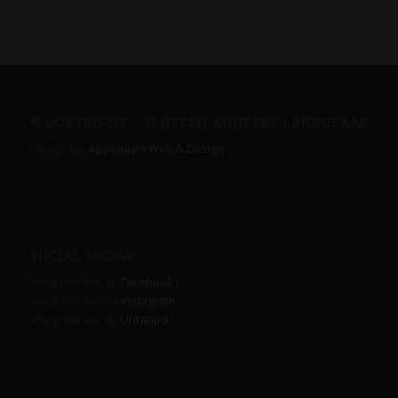
© COPYRIGHT – SLIJTERIJ KUIJPERS LANDGRAAF
Design by:
Appeltaart Web & Design
SOCIAL MEDIA:
Voeg ons toe op
Facebook
!
Voeg ons toe op
Instagram
!
Voeg ons toe op
Untappd
!