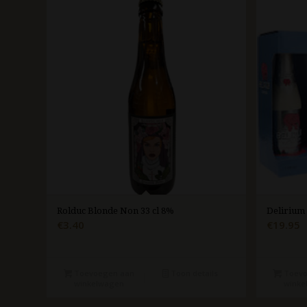
Rolduc Blonde Non 33 cl 8%
Delirium 
€
3.40
€
19.95
Toevoegen aan
Toon details
Toevo
winkelwagen
winke