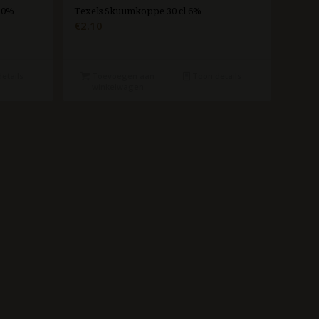
 10%
Texels Skuumkoppe 30 cl 6%
€
2.10
etails
Toevoegen aan
Toon details
winkelwagen