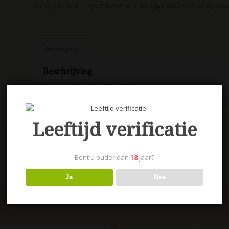
Categorie:
Bieren
Tags:
#HertogJan
,
#HertogJanKarakter
,
#HertogJanKa
Beschrijving
Beschrijving
Hertog Jan Karakter 30 cl 7,5%
Leeftijd verificatie
Bent u ouder dan
18
jaar?
Ja
Nee