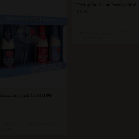
Hertog Jan Grand Prestige 30 cl
€
1.80
Toevoegen aan
Toon d
winkelwagen
Discovery Pack 4 x 33 cl 8%
egen aan
Toon details
lwagen