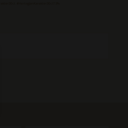
rakter30cl
,
#HertogJanKarakter30cl7.5%