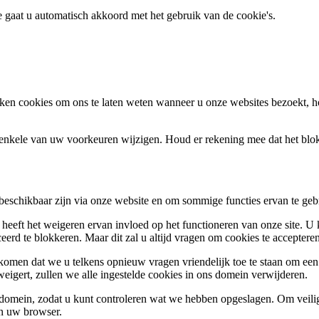
te gaat u automatisch akkoord met het gebruik van de cookie's.
en cookies om ons te laten weten wanneer u onze websites bezoekt, h
k enkele van uw voorkeuren wijzigen. Houd er rekening mee dat het bl
 beschikbaar zijn via onze website en om sommige functies ervan te geb
 heeft het weigeren ervan invloed op het functioneren van onze site. U
ceerd te blokkeren. Maar dit zal u altijd vragen om cookies te accepte
omen dat we u telkens opnieuw vragen vriendelijk toe te staan om een c
weigert, zullen we alle ingestelde cookies in ons domein verwijderen.
s domein, zodat u kunt controleren wat we hebben opgeslagen. Om vei
an uw browser.