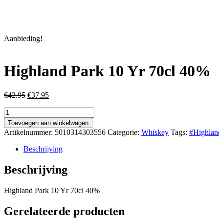
Aanbieding!
Highland Park 10 Yr 70cl 40%
Oorspronkelijke
Huidige
€
42.95
€
37.95
prijs
prijs
Highland
was:
is:
Park
€42.95.
€37.95.
Toevoegen aan winkelwagen
10
Artikelnummer:
5010314303556
Categorie:
Whiskey
Tags:
#Highlan
Yr
70cl
Beschrijving
40%
aantal
Beschrijving
Highland Park 10 Yr 70cl 40%
Gerelateerde producten