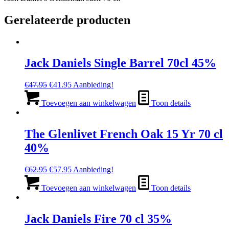
Gerelateerde producten
Jack Daniels Single Barrel 70cl 45%
Oorspronkelijke
Huidige
€
47.95
€
41.95
Aanbieding!
prijs
prijs
was:
is:
Toevoegen aan winkelwagen
Toon details
€47.95.
€41.95.
The Glenlivet French Oak 15 Yr 70 cl
40%
Oorspronkelijke
Huidige
€
62.95
€
57.95
Aanbieding!
prijs
prijs
was:
is:
Toevoegen aan winkelwagen
Toon details
€62.95.
€57.95.
Jack Daniels Fire 70 cl 35%