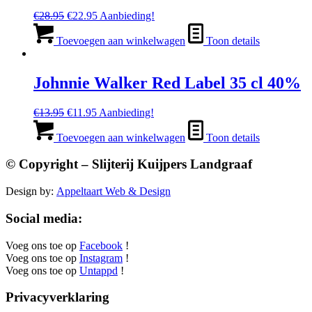
Oorspronkelijke
Huidige
€
28.95
€
22.95
Aanbieding!
prijs
prijs
was:
is:
Toevoegen aan winkelwagen
Toon details
€28.95.
€22.95.
Johnnie Walker Red Label 35 cl 40%
Oorspronkelijke
Huidige
€
13.95
€
11.95
Aanbieding!
prijs
prijs
was:
is:
Toevoegen aan winkelwagen
Toon details
€13.95.
€11.95.
© Copyright – Slijterij Kuijpers Landgraaf
Design by:
Appeltaart Web & Design
Social media:
Voeg ons toe op
Facebook
!
Voeg ons toe op
Instagram
!
Voeg ons toe op
Untappd
!
Privacyverklaring