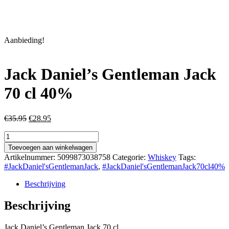
Aanbieding!
Jack Daniel’s Gentleman Jack
70 cl 40%
Oorspronkelijke
Huidige
€
35.95
€
28.95
prijs
prijs
Jack
was:
is:
Daniel's
€35.95.
€28.95.
Toevoegen aan winkelwagen
Gentleman
Artikelnummer:
5099873038758
Categorie:
Whiskey
Tags:
Jack
#JackDaniel'sGentlemanJack
,
#JackDaniel'sGentlemanJack70cl40%
70
cl
Beschrijving
40%
aantal
Beschrijving
Jack Daniel’s Gentleman Jack 70 cl.