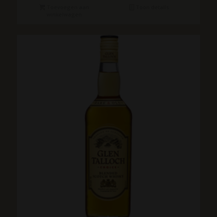
€39.95.
€36.95.
Toevoegen aan
Toon details
winkelwagen