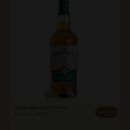
The Glenlivet 12 Yrs 70 cl 40%
Aanbieding!
Oorspronkelijke
Huidige
€
39.95
€
36.95
prijs
prijs
was:
is: