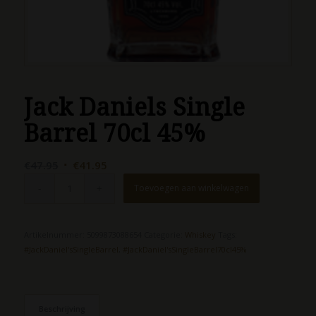
Jack Daniels Single
Barrel 70cl 45%
Oorspronkelijke
Huidige
€
47.95
€
41.95
prijs
prijs
Toevoegen aan winkelwagen
was:
is:
€47.95.
€41.95.
Artikelnummer:
5099873088654
Categorie:
Whiskey
Tags:
#JackDaniel'sSingleBarrel
,
#JackDaniel'sSingleBarrel70cl45%
Beschrijving