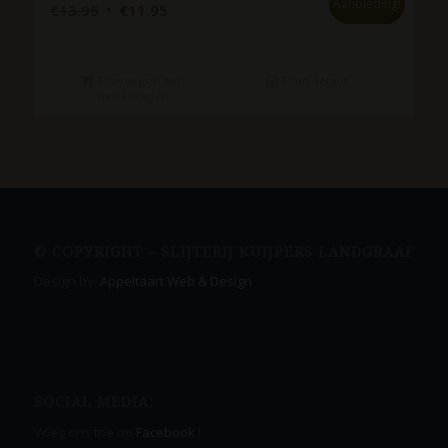
Aanbieding!
Oorspronkelijke
Huidige
€
13.95
€
11.95
prijs
prijs
was:
is:
€13.95.
€11.95.
Toevoegen aan
Toon details
winkelwagen
© COPYRIGHT – SLIJTERIJ KUIJPERS LANDGRAAF
Design by:
Appeltaart Web & Design
SOCIAL MEDIA:
Voeg ons toe op
Facebook
!