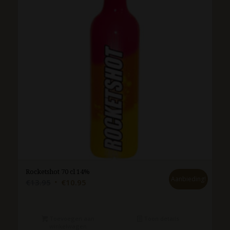
Rocketshot 70 cl 14%
Aanbieding!
Oorspronkelijke
Huidige
€
13.95
€
10.95
prijs
prijs
was:
is:
€13.95.
€10.95.
Toevoegen aan
Toon details
winkelwagen