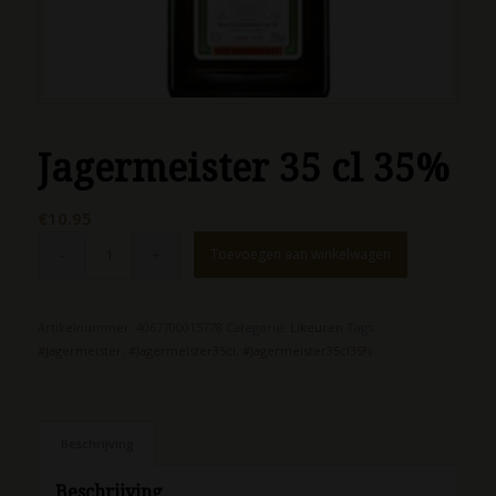
Jagermeister 35 cl 35%
€
10.95
Toevoegen aan winkelwagen
Artikelnummer:
4067700015778
Categorie:
Likeuren
Tags:
#Jagermeister
,
#Jagermeister35cl
,
#Jagermeister35cl35%
Beschrijving
Beschrijving