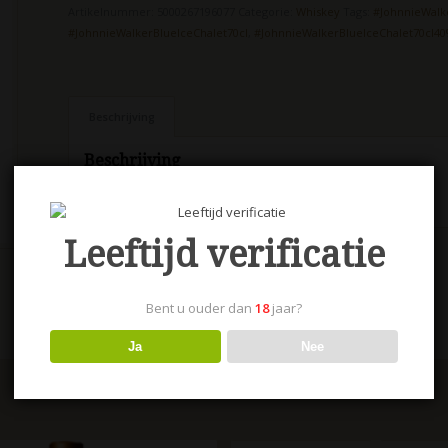
Artikelnummer:
5000267196077
Categorie:
Whiskey
Tags:
#JohnnieWalk
#JohnnieWalkerBlueIceChalet70cl
,
#JohnnieWalkerBlueIceChalet70cl4
Beschrijving
Beschrijving
Johnnie Walker Blue Ice Chalet 70 cl 40%
Leeftijd verificatie
Bent u ouder dan
18
jaar?
Ja
Nee