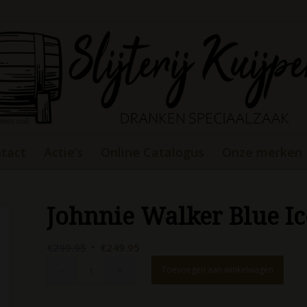
tact
Actie’s
Online Catalogus
Onze merken
Johnnie Walker Blue Ic
Oorspronkelijke
Huidige
€
299.95
€
249.95
prijs
prijs
Toevoegen aan winkelwagen
was:
is:
€299.95.
€249.95.