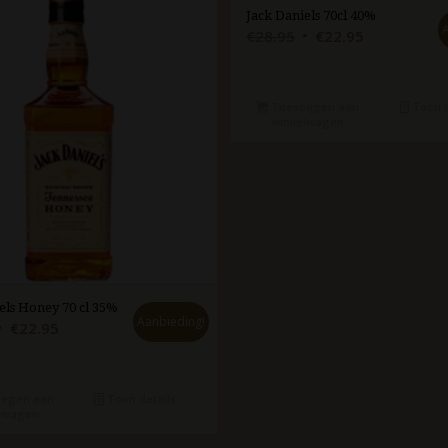
Jack Daniels 70cl 40%
Oorspronkelijke
Huidige
€
28.95
€
22.95
prijs
prijs
was:
is:
€28.95.
€22.95.
Toevoegen aan
Toon d
winkelwagen
els Honey 70 cl 35%
Aanbieding!
Oorspronkelijke
Huidige
€
22.95
rijs
prijs
was:
is:
€28.95.
€22.95.
egen aan
Toon details
lwagen