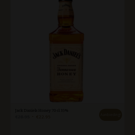
Jack Daniels Honey 70 cl 35%
Aanbieding!
Oorspronkelijke
Huidige
€
28.95
€
22.95
prijs
prijs
was:
is: