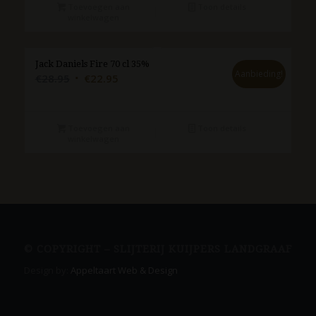
€28.95.
€22.95.
Toevoegen aan
Toon details
winkelwagen
Jack Daniels Fire 70 cl 35%
Aanbieding!
Oorspronkelijke
Huidige
€
28.95
€
22.95
prijs
prijs
was:
is:
€28.95.
€22.95.
Toevoegen aan
Toon details
winkelwagen
© COPYRIGHT – SLIJTERIJ KUIJPERS LANDGRAAF
Design by:
Appeltaart Web & Design