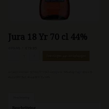
Jura 18 Yr 70 cl 44%
Oorspronkelijke
Huidige
€
99.95
€
79.95
prijs
prijs
Toevoegen aan winkelwagen
was:
is:
€99.95.
€79.95.
Artikelnummer:
5013967012547
Categorie:
Whiskey
Tags:
#Jura18
,
#Jura18Yr70cl
,
#Jura18Yr70cl44%
Beschrijving
Beschrijving