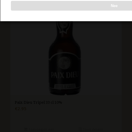
Nee
Paix Dieu Tripel 33 cl 10%
€
2.95
Toevoegen aan
Toon details