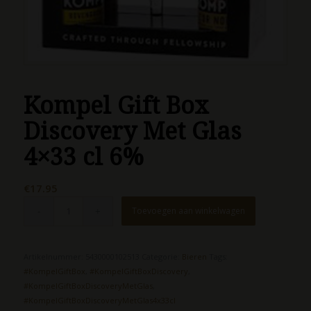
Kompel Gift Box
Discovery Met Glas
4×33 cl 6%
€
17.95
Toevoegen aan winkelwagen
Artikelnummer:
5430000102513
Categorie:
Bieren
Tags:
#KompelGiftBox
,
#KompelGiftBoxDiscovery
,
#KompelGiftBoxDiscoveryMetGlas
,
#KompelGiftBoxDiscoveryMetGlas4x33cl