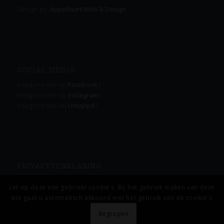
Design by:
Appeltaart Web & Design
SOCIAL MEDIA:
Voeg ons toe op
Facebook
!
Voeg ons toe op
Instagram
!
Voeg ons toe op
Untappd
!
PRIVACYVERKLARING
Lees onze
Privacyverklaring.
Let op deze site gebruikt cookie's. Bij het gebruik maken van deze
site gaat u automatisch akkoord met het gebruik van de cookie's.
Begrepen