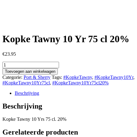
Kopke Tawny 10 Yr 75 cl 20%
€
23.95
Kopke
Tawny
Toevoegen aan winkelwagen
10
Categorie:
Port & Sherry
Tags:
#KopkeTawny
,
#KopkeTawny10Yr
,
Yr
#KopkeTawny10Yr75cl
,
#KopkeTawny10Yr75cl20%
75
cl
Beschrijving
20%
aantal
Beschrijving
Kopke Tawny 10 Yrs 75 cl. 20%
Gerelateerde producten