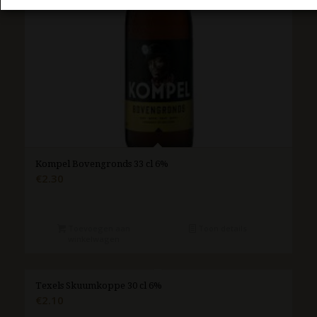
Kompel Bovengronds 33 cl 6%
€
2.30
Toevoegen aan
Toon details
winkelwagen
Texels Skuumkoppe 30 cl 6%
€
2.10