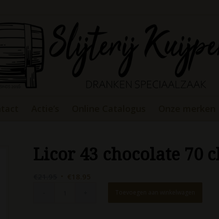
tact
Actie’s
Online Catalogus
Onze merken
Licor 43 chocolate 70 
Oorspronkelijke
Huidige
€
21.95
€
18.95
prijs
prijs
Toevoegen aan winkelwagen
was:
is:
€21.95.
€18.95.