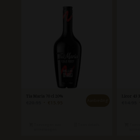
Tia Maria 70 cl 20%
Licor 43 
Aanbieding!
Oorspronkelijke
Huidige
€
20.95
€
15.95
€
14.95
prijs
prijs
p
was:
is:
€20.95.
€15.95.
Toevoegen aan
Toon details
Toevo
winkelwagen
winke