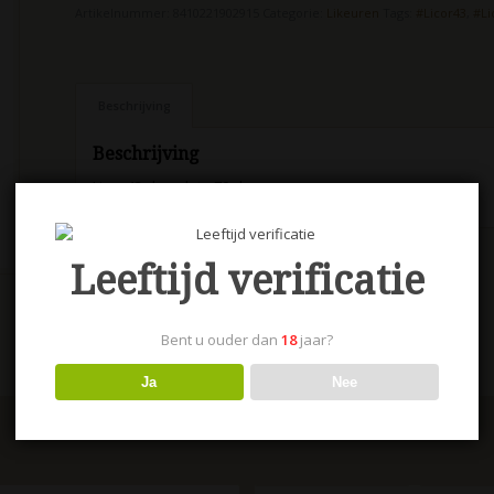
Artikelnummer:
8410221902915
Categorie:
Likeuren
Tags:
#Licor43
,
#Li
Beschrijving
Beschrijving
Licor 43 chocolate 70 cl.
Leeftijd verificatie
Bent u ouder dan
18
jaar?
Ja
Nee