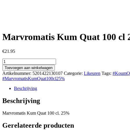
Marvromatis Kum Quat 100 cl
€
21.95
Marvromatis
Kum
Toevoegen aan winkelwagen
Quat
Artikelnummer:
5201422130107
Categorie:
Likeuren
Tags:
#KoumQ
100
#MarvromatisKumQuat100cl25%
cl
25%
Beschrijving
aantal
Beschrijving
Marvromatis Kum Quat 100 cl. 25%
Gerelateerde producten