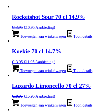
Rocketshot Sour 70 cl 14.9%
Oorspronkelijke
Huidige
€
13.95
€
10.95
Aanbieding!
prijs
prijs
was:
is:
Toevoegen aan winkelwagen
Toon details
€13.95.
€10.95.
Koekie 70 cl 14.7%
Oorspronkelijke
Huidige
€
13.95
€
11.95
Aanbieding!
prijs
prijs
was:
is:
Toevoegen aan winkelwagen
Toon details
€13.95.
€11.95.
Luxardo Limoncello 70 cl 27%
Oorspronkelijke
Huidige
€
18.95
€
15.95
Aanbieding!
prijs
prijs
was:
is:
Toevoegen aan winkelwagen
Toon details
€18.95.
€15.95.