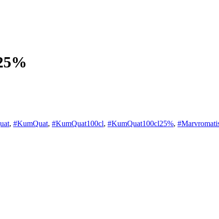
 25%
uat
,
#KumQuat
,
#KumQuat100cl
,
#KumQuat100cl25%
,
#Marvromati