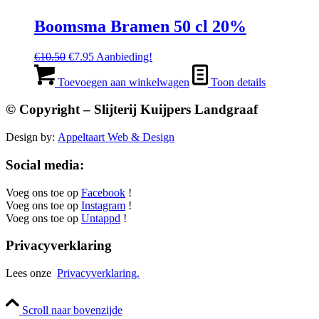
Boomsma Bramen 50 cl 20%
Oorspronkelijke
Huidige
€
10.50
€
7.95
Aanbieding!
prijs
prijs
was:
is:
Toevoegen aan winkelwagen
Toon details
€10.50.
€7.95.
© Copyright – Slijterij Kuijpers Landgraaf
Design by:
Appeltaart Web & Design
Social media:
Voeg ons toe op
Facebook
!
Voeg ons toe op
Instagram
!
Voeg ons toe op
Untappd
!
Privacyverklaring
Lees onze
Privacyverklaring.
Scroll naar bovenzijde