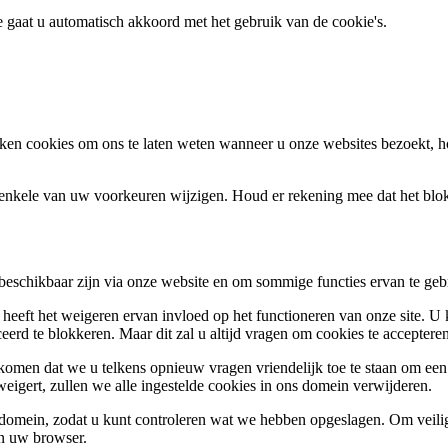
te gaat u automatisch akkoord met het gebruik van de cookie's.
en cookies om ons te laten weten wanneer u onze websites bezoekt, h
k enkele van uw voorkeuren wijzigen. Houd er rekening mee dat het bl
 beschikbaar zijn via onze website en om sommige functies ervan te geb
 heeft het weigeren ervan invloed op het functioneren van onze site. U
ceerd te blokkeren. Maar dit zal u altijd vragen om cookies te accepte
omen dat we u telkens opnieuw vragen vriendelijk toe te staan om een c
weigert, zullen we alle ingestelde cookies in ons domein verwijderen.
s domein, zodat u kunt controleren wat we hebben opgeslagen. Om vei
an uw browser.