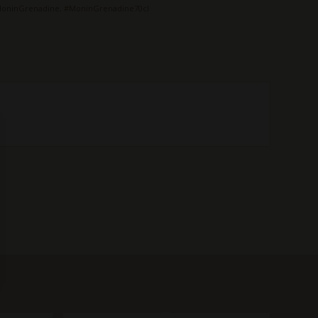
oninGrenadine
,
#MoninGrenadine70cl