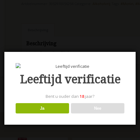
Artikelnummer:
3052910056254
Categorie:
Alkoholvrij
Tags:
#Monin
,
#M
Beschrijving
Beschrijving
Monin Grenadine 70 cl
Leeftijd verificatie
Bent u ouder dan
18
jaar?
Ja
Nee