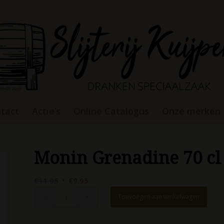
tact
Actie’s
Online Catalogus
Onze merken
Monin Grenadine 70 cl
Oorspronkelijke
Huidige
€
11.95
€
9.95
prijs
prijs
Toevoegen aan winkelwagen
was:
is:
€11.95.
€9.95.