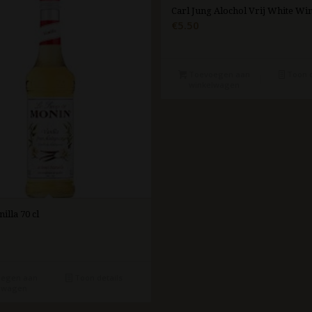
Carl Jung Alochol Vrij White Win
€
5.50
Toevoegen aan
Toon d
winkelwagen
illa 70 cl
egen aan
Toon details
lwagen