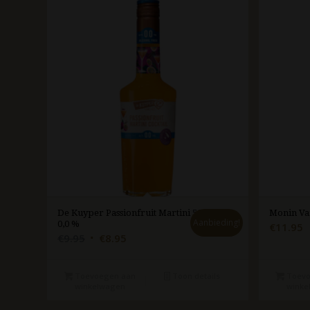
De Kuyper Passionfruit Martini 50 cl
Monin Van
Aanbieding!
0,0 %
€
11.95
Oorspronkelijke
Huidige
€
9.95
€
8.95
prijs
prijs
was:
is:
Toevoegen aan
Toon details
Toevo
€9.95.
€8.95.
winkelwagen
winke