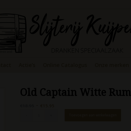
tact
Actie’s
Online Catalogus
Onze merken
Old Captain Witte Rum
Oorspronkelijke
Huidige
€
18.95
€
15.95
prijs
prijs
Toevoegen aan winkelwagen
was:
is:
€18.95.
€15.95.