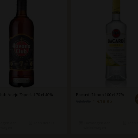
ub Anejo Especial 70 cl 40%
Bacardi Limon 100 cl 27%
Oorspronkelijke
Huidige
€
23.95
€
18.95
prijs
prijs
was:
is:
€23.95.
€18.95.
egen aan
Toon details
Toevoegen aan
Toon d
lwagen
winkelwagen