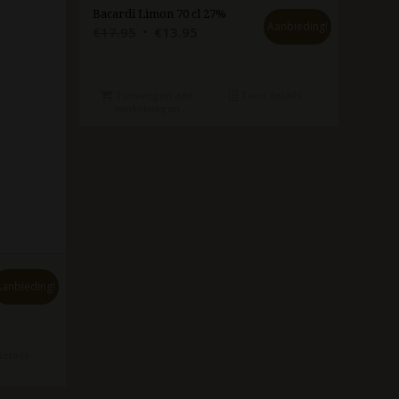
Bacardi Limon 70 cl 27%
Aanbieding!
Oorspronkelijke
Huidige
€
17.95
€
13.95
prijs
prijs
was:
is:
€17.95.
€13.95.
Toevoegen aan
Toon details
winkelwagen
Aanbieding!
etails