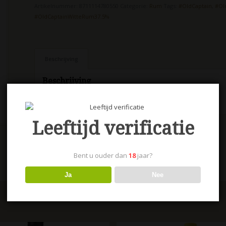
Artikelnummer:
8711114780550
Categorie:
Rum
Tags:
#OldCaptain
,
#Ol
#OldCaptainWitteRum37.5%
Beschrijving
Beschrijving
Old Captain Witte Rum 100 cl.
Leeftijd verificatie
Bent u ouder dan
18
jaar?
Ja
Nee