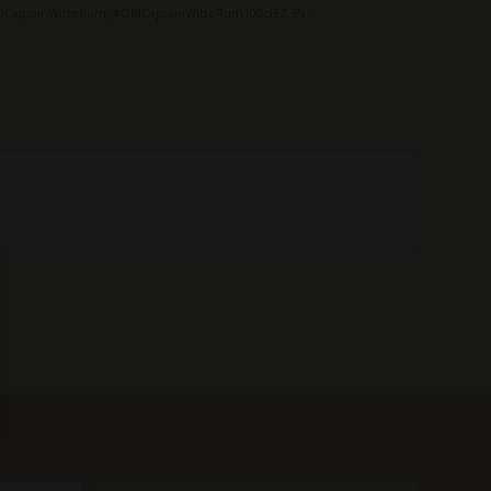
dCaptainWitteRum
,
#OldCaptainWitteRum100cl37.5%
,