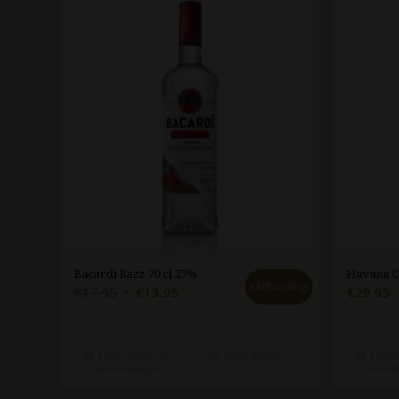
Bacardi Razz 70 cl 27%
Havana Cl
Aanbieding!
Oorspronkelijke
Huidige
€
17.95
€
13.95
€
29.95
prijs
prijs
was:
is:
€17.95.
€13.95.
Toevoegen aan
Toon details
Toevo
winkelwagen
winke