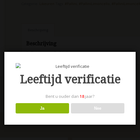
Categorie:
Likeuren
Tags:
#Pallini
,
#PalliniLimoncello
,
#PalliniLimoncel
Beschrijving
Beschrijving
Pallini Limoncello 50 cl.
Leeftijd verificatie
Bent u ouder dan
18
jaar?
Ja
Nee