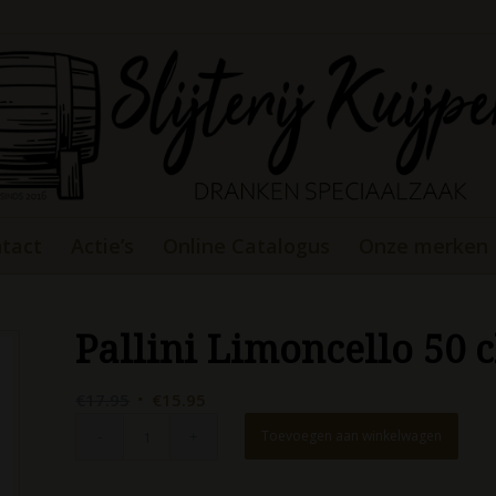
tact
Actie’s
Online Catalogus
Onze merken
Pallini Limoncello 50 
Oorspronkelijke
Huidige
€
17.95
€
15.95
prijs
prijs
Toevoegen aan winkelwagen
was:
is:
€17.95.
€15.95.