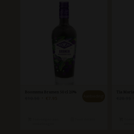
Boomsma Bramen 50 cl 20%
Tia Maria
Aanbieding!
Oorspronkelijke
Huidige
€
10.50
€
7.95
€
20.95
prijs
prijs
p
was:
is:
€10.50.
€7.95.
Toevoegen aan
Toon details
Toevo
winkelwagen
winke