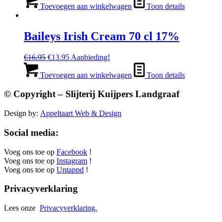
was:
is:
Toevoegen aan winkelwagen
Toon details
€28.95.
€23.95.
Baileys Irish Cream 70 cl 17%
Oorspronkelijke
Huidige
€
16.95
€
13.95
Aanbieding!
prijs
prijs
was:
is:
Toevoegen aan winkelwagen
Toon details
€16.95.
€13.95.
© Copyright – Slijterij Kuijpers Landgraaf
Design by:
Appeltaart Web & Design
Social media:
Voeg ons toe op
Facebook
!
Voeg ons toe op
Instagram
!
Voeg ons toe op
Untappd
!
Privacyverklaring
Lees onze
Privacyverklaring.