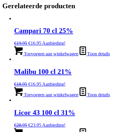
Gerelateerde producten
Campari 70 cl 25%
Oorspronkelijke
Huidige
€
19.95
€
16.95
Aanbieding!
prijs
prijs
was:
is:
Toevoegen aan winkelwagen
Toon details
€19.95.
€16.95.
Malibu 100 cl 21%
Oorspronkelijke
Huidige
€
18.95
€
16.95
Aanbieding!
prijs
prijs
was:
is:
Toevoegen aan winkelwagen
Toon details
€18.95.
€16.95.
Licor 43 100 cl 31%
Oorspronkelijke
Huidige
€
28.95
€
23.95
Aanbieding!
prijs
prijs