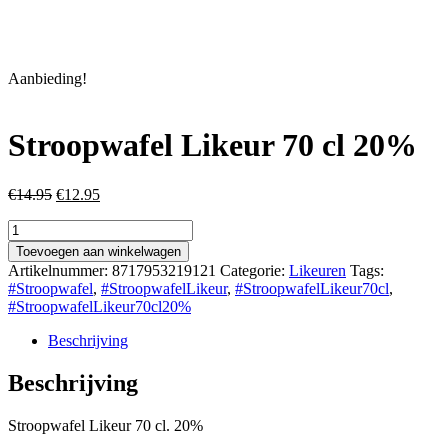
Aanbieding!
Stroopwafel Likeur 70 cl 20%
Oorspronkelijke
Huidige
€
14.95
€
12.95
prijs
prijs
Stroopwafel
was:
is:
Likeur
€14.95.
€12.95.
Toevoegen aan winkelwagen
70
Artikelnummer:
8717953219121
Categorie:
Likeuren
Tags:
cl
#Stroopwafel
,
#StroopwafelLikeur
,
#StroopwafelLikeur70cl
,
20%
#StroopwafelLikeur70cl20%
aantal
Beschrijving
Beschrijving
Stroopwafel Likeur 70 cl. 20%