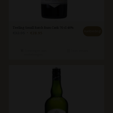
Teeling Small Batch Rum Cask 70 cl 46%
Aanbieding!
Oorspronkelijke
Huidige
€
32.95
€
28.95
prijs
prijs
was:
is:
€32.95.
€28.95.
Toevoegen aan
Toon details
winkelwagen