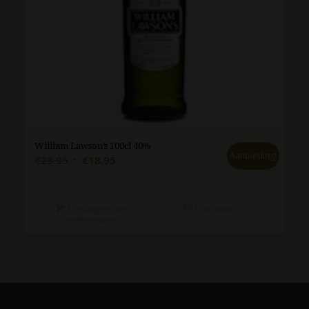
William Lawson’s 100cl 40%
Aanbieding!
Oorspronkelijke
Huidige
€
23.95
€
18.95
prijs
prijs
was:
is:
€23.95.
€18.95.
Toevoegen aan
Toon details
winkelwagen