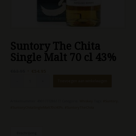
Suntory The Chita
Single Malt 70 cl 43%
Oorspronkelijke
Huidige
€
63.95
€
54.95
prijs
prijs
Toevoegen aan winkelwagen
was:
is:
€63.95.
€54.95.
Artikelnummer:
4901777286177
Categorie:
Whiskey
Tags:
#Suntory
,
#SuntoryChitaSingleMalt70cl43%
,
#SuntoryTheChita
Beschrijving