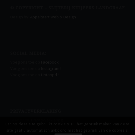
© COPYRIGHT – SLIJTERIJ KUIJPERS LANDGRAAF
Design by:
Appeltaart Web & Design
SOCIAL MEDIA:
Voeg ons toe op
Facebook
!
Voeg ons toe op
Instagram
!
Voeg ons toe op
Untappd
!
PRIVACYVERKLARING
Lees onze
Privacyverklaring.
Let op deze site gebruikt cookie's. Bij het gebruik maken van deze
site gaat u automatisch akkoord met het gebruik van de cookie's.