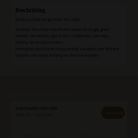
Beschrijving
Suntory Chita Single Malt 70 cl 43%
Suntory The Chita betreft een Japanse single grain
whisky. De whisky rijpt in een combinatie van wijn,-
sherry- en bourbonvaten.
Verwacht een licht en toegankelijk karakter met lekkere
notities van munt, honing en diverse kruiden.
Gerelateerde producten
Jack Daniels 100cl 40%
Aanbieding!
Oorspronkelijke
Huidige
€
39.95
€
32.95
prijs
prijs
was:
is:
€39.95.
€32.95.
Toevoegen aan
Toon details