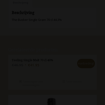
Beschrijving
Beschrijving
The Busker Single Grain 70 cl 44.3%
Gerelateerde producten
Teeling Single Malt 70 cl 46%
Aanbieding!
Oorspronkelijke
Huidige
€
46.95
€
41.95
prijs
prijs
was:
is:
€46.95.
€41.95.
Toevoegen aan
Toon details
winkelwagen