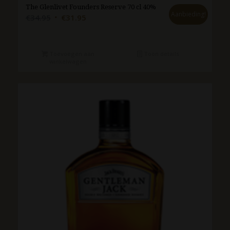
The Glenlivet Founders Reserve 70 cl 40%
Aanbieding!
Oorspronkelijke
Huidige
€
34.95
€
31.95
prijs
prijs
was:
is:
€34.95.
€31.95.
Toevoegen aan
Toon details
winkelwagen