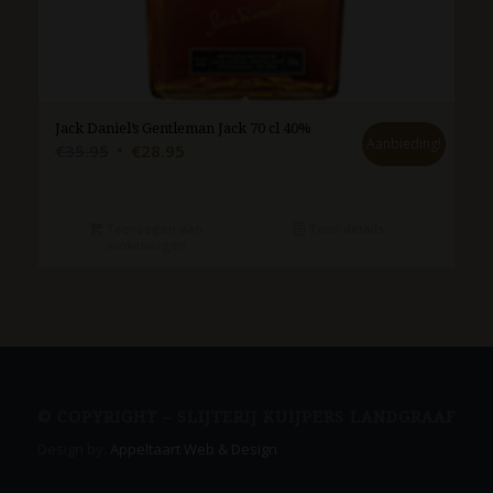
Jack Daniel’s Gentleman Jack 70 cl 40%
Aanbieding!
Oorspronkelijke
Huidige
€
35.95
€
28.95
prijs
prijs
was:
is:
€35.95.
€28.95.
Toevoegen aan
Toon details
winkelwagen
© COPYRIGHT – SLIJTERIJ KUIJPERS LANDGRAAF
Design by:
Appeltaart Web & Design