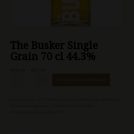
The Busker Single
Grain 70 cl 44.3%
Oorspronkelijke
Huidige
€
32.95
€
27.95
prijs
prijs
Toevoegen aan winkelwagen
was:
is:
€32.95.
€27.95.
Artikelnummer:
8001110596140
Categorie:
Whiskey
Tags:
#TheBusker
,
#TheBuskerSingleGrain
,
#TheBuskerSingleGrain70cl
,
#TheBuskerSingleGrain70cl44.3%