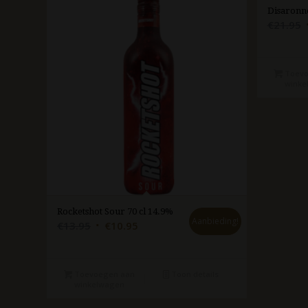
Disaronn
€
21.95
p
Toevo
winke
Rocketshot Sour 70 cl 14.9%
Aanbieding!
Oorspronkelijke
Huidige
€
13.95
€
10.95
prijs
prijs
was:
is:
€13.95.
€10.95.
Toevoegen aan
Toon details
winkelwagen