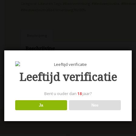
Categorie:
Likeuren
Tags:
#Beerinnenburg
,
#WeduweJoustra
,
#Weduwe
#WeduweJoustraBeerinnenburg70cl30%
Beschrijving
Beschrijving
Weduwe Joustra Beerinnenburg 70 cl.
Leeftijd verificatie
Bent u ouder dan
18
jaar?
Ja
Nee