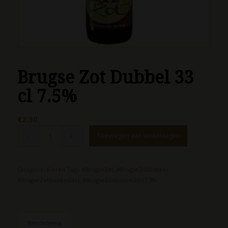
Brugse Zot Dubbel 33
cl 7.5%
€
2.30
Toevoegen aan winkelwagen
Categorie:
Bieren
Tags:
#BrugseZot
,
#BrugseZotDubbel
,
#BrugseZotDubbel33cl
,
#BrugseZotDubbel33cl7.5%
Beschrijving