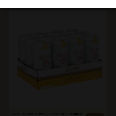
Alfa Edel Pils Tray 12 Blikken 50 cl Exclusief