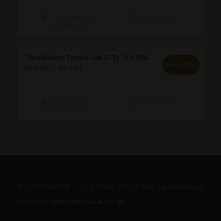
was:
is:
€20.95.
€15.95.
Toevoegen aan
Toon details
winkelwagen
The Glenlivet French Oak 15 Yr 70 cl 40%
Aanbieding!
Oorspronkelijke
Huidige
€
62.95
€
57.95
prijs
prijs
was:
is:
€62.95.
€57.95.
Toevoegen aan
Toon details
winkelwagen
© COPYRIGHT – SLIJTERIJ KUIJPERS LANDGRAAF
Design by:
Appeltaart Web & Design