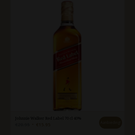
Johnnie Walker Red Label 70 cl 40%
Aanbieding!
Oorspronkelijke
Huidige
€
20.95
€
15.95
prijs
prijs