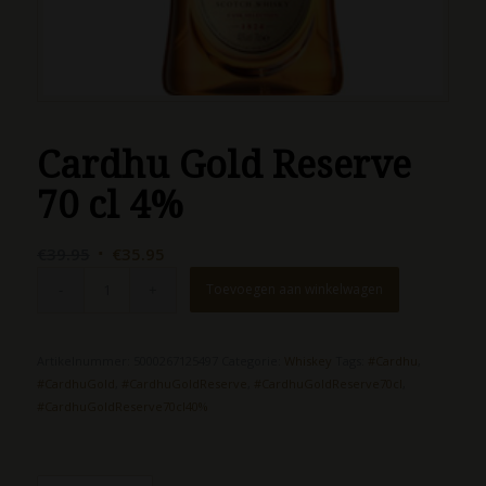
Cardhu Gold Reserve
70 cl 4%
Oorspronkelijke
Huidige
€
39.95
€
35.95
prijs
prijs
Toevoegen aan winkelwagen
was:
is:
€39.95.
€35.95.
Artikelnummer:
5000267125497
Categorie:
Whiskey
Tags:
#Cardhu
,
#CardhuGold
,
#CardhuGoldReserve
,
#CardhuGoldReserve70cl
,
#CardhuGoldReserve70cl40%