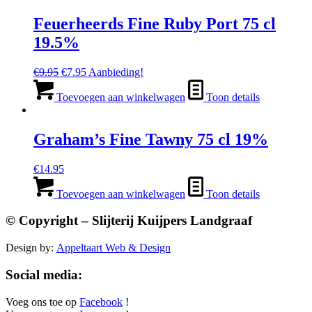
Feuerheerds Fine Ruby Port 75 cl
19.5%
Oorspronkelijke
Huidige
€
9.95
€
7.95
Aanbieding!
prijs
prijs
was:
is:
Toevoegen aan winkelwagen
Toon details
€9.95.
€7.95.
Graham’s Fine Tawny 75 cl 19%
€
14.95
Toevoegen aan winkelwagen
Toon details
© Copyright – Slijterij Kuijpers Landgraaf
Design by:
Appeltaart Web & Design
Social media:
Voeg ons toe op
Facebook
!