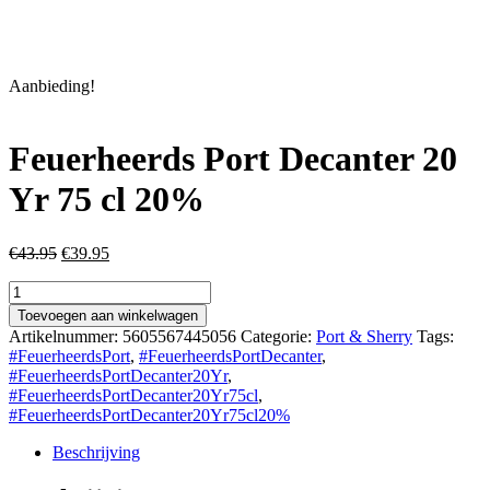
Aanbieding!
Feuerheerds Port Decanter 20
Yr 75 cl 20%
Oorspronkelijke
Huidige
€
43.95
€
39.95
prijs
prijs
Feuerheerds
was:
is:
Port
€43.95.
€39.95.
Toevoegen aan winkelwagen
Decanter
Artikelnummer:
5605567445056
Categorie:
Port & Sherry
Tags:
20
#FeuerheerdsPort
,
#FeuerheerdsPortDecanter
,
Yr
#FeuerheerdsPortDecanter20Yr
,
75
#FeuerheerdsPortDecanter20Yr75cl
,
cl
#FeuerheerdsPortDecanter20Yr75cl20%
20%
aantal
Beschrijving