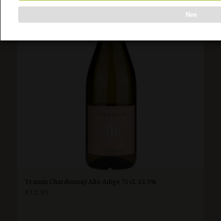
Nee
Tramin Chardonnay Alto Adige 75 cl. 13.5%
€
12.95