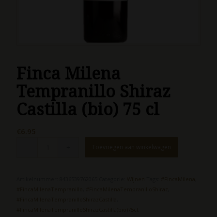
Finca Milena
Tempranillo Shiraz
Castilla (bio) 75 cl
€
6.95
Toevoegen aan winkelwagen
Artikelnummer:
8436539762065
Categorie:
Wijnen
Tags:
#FincaMilena
,
#FincaMilenaTempranillo
,
#FincaMilenaTempranilloShiraz
,
#FincaMilenaTempranilloShirazCastilla
,
#FincaMilenaTempranilloShirazCastilla(bio)75cl
,