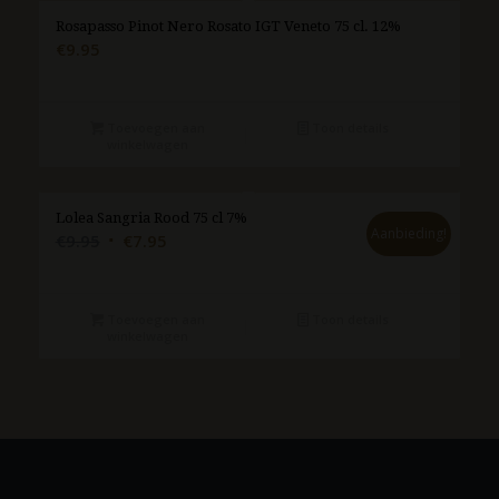
Rosapasso Pinot Nero Rosato IGT Veneto 75 cl. 12%
€
9.95
Toevoegen aan
Toon details
winkelwagen
Lolea Sangria Rood 75 cl 7%
Aanbieding!
Oorspronkelijke
Huidige
€
9.95
€
7.95
prijs
prijs
was:
is:
€9.95.
€7.95.
Toevoegen aan
Toon details
winkelwagen