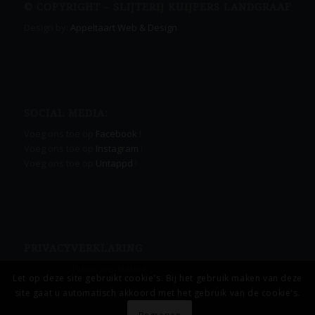
© COPYRIGHT – SLIJTERIJ KUIJPERS LANDGRAAF
Design by:
Appeltaart Web & Design
SOCIAL MEDIA:
Voeg ons toe op
Facebook
!
Voeg ons toe op
Instagram
!
Voeg ons toe op
Untappd
!
PRIVACYVERKLARING
Lees onze
Privacyverklaring.
Let op deze site gebruikt cookie's. Bij het gebruik maken van deze
site gaat u automatisch akkoord met het gebruik van de cookie's.