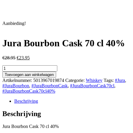
Aanbieding!
Jura Bourbon Cask 70 cl 40%
Oorspronkelijke
Huidige
€
28.95
€
23.95
prijs
prijs
Jura
was:
is:
Bourbon
€28.95.
€23.95.
Toevoegen aan winkelwagen
Cask
Artikelnummer:
5013967019874
Categorie:
Whiskey
Tags:
#Jura
,
70
#JuraBourbon
,
#JuraBourbonCask
,
#JuraBourbonCask70cl
,
cl
#JuraBourbonCask70cl40%
40%
aantal
Beschrijving
Beschrijving
Jura Bourbon Cask 70 cl 40%