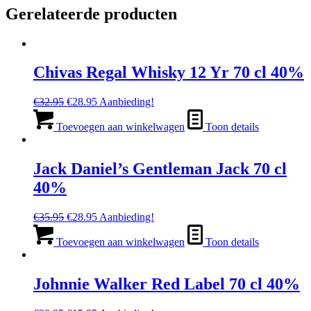
Gerelateerde producten
Chivas Regal Whisky 12 Yr 70 cl 40%
Oorspronkelijke
Huidige
€
32.95
€
28.95
Aanbieding!
prijs
prijs
was:
is:
Toevoegen aan winkelwagen
Toon details
€32.95.
€28.95.
Jack Daniel’s Gentleman Jack 70 cl
40%
Oorspronkelijke
Huidige
€
35.95
€
28.95
Aanbieding!
prijs
prijs
was:
is:
Toevoegen aan winkelwagen
Toon details
€35.95.
€28.95.
Johnnie Walker Red Label 70 cl 40%