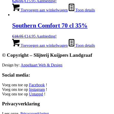
Oorspronkelijke
Huidige
€
20.95
€
15.95
Aanbieding!
prijs
prijs
was:
is:
Toevoegen aan winkelwagen
Toon details
€20.95.
€15.95.
Southern Comfort 70 cl 35%
Oorspronkelijke
Huidige
€
18.95
€
14.95
Aanbieding!
prijs
prijs
was:
is:
Toevoegen aan winkelwagen
Toon details
€18.95.
€14.95.
© Copyright – Slijterij Kuijpers Landgraaf
Design by:
Appeltaart Web & Design
Social media:
Voeg ons toe op
Facebook
!
Voeg ons toe op
Instagram
!
Voeg ons toe op
Untappd
!
Privacyverklaring
Lees onze
Privacyverklaring.