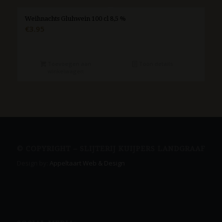
Weihnachts Gluhwein 100 cl 8,5 %
€
3.95
Toevoegen aan
Toon details
winkelwagen
© COPYRIGHT – SLIJTERIJ KUIJPERS LANDGRAAF
Design by:
Appeltaart Web & Design