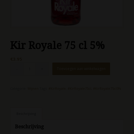
Kir Royale 75 cl 5%
€
3.95
Toevoegen aan winkelwagen
Categorie:
Wijnen
Tags:
#KirRoyale
,
#KirRoyale75cl
,
#KirRoyale75cl5%
Beschrijving
Beschrijving