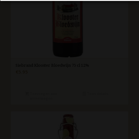
Siebrand Klooster Bloedwijn 75 cl 12%
€
5.95
Toevoegen aan
Toon details
winkelwagen