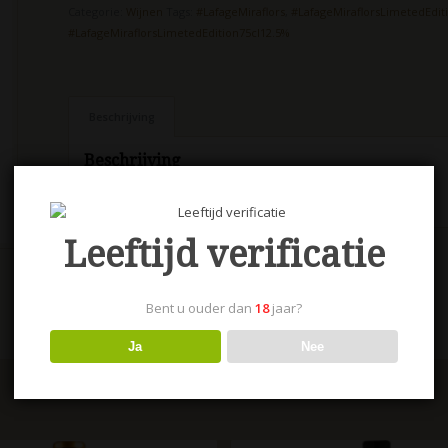
Categorie:
Wijnen
Tags:
#LafageMiraflors
,
#LafageMiraflorsLimetedEdit
#LafageMiraflorsLimetedEdition75cl12.5%
Beschrijving
Beschrijving
Lafage Miraflors Limeted Edition 75cl 12.5%
Leeftijd verificatie
Bent u ouder dan
18
jaar?
Ja
Nee