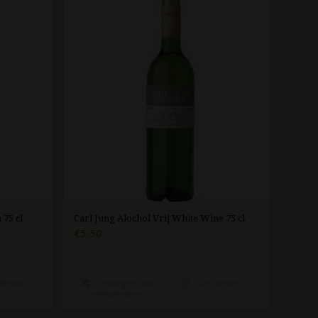
75 cl
Carl Jung Alochol Vrij White Wine 75 cl
€
5.50
etails
Toevoegen aan
Toon details
winkelwagen