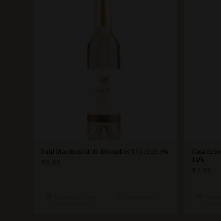
Paul Mas Muscat de Rivesaltes 37,5 cl 15.5%
Casa Erme
14%
€
8.95
€
7.95
Toevoegen aan
Toon details
Toevo
winkelwagen
winke