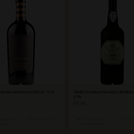
linda Sand Stone Shiraz 75 cl.
Welsh Brothers Madeira Medium 
17%
€
9.95
egen aan
Toon details
Toevoegen aan
Toon d
lwagen
winkelwagen