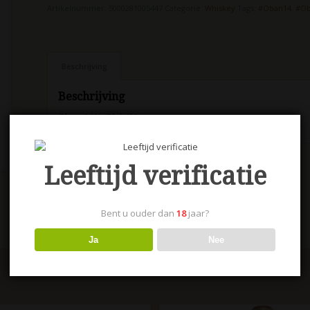
Artikelnummer:
5000281005447
Categorie:
Whiskey
Tags:
#Oban14
,
#Ob
Beschrijving
Beschrijving
Oban 14 Yr 70cl 43%
Leeftijd verificatie
Bent u ouder dan
18
jaar?
Ja
Nee