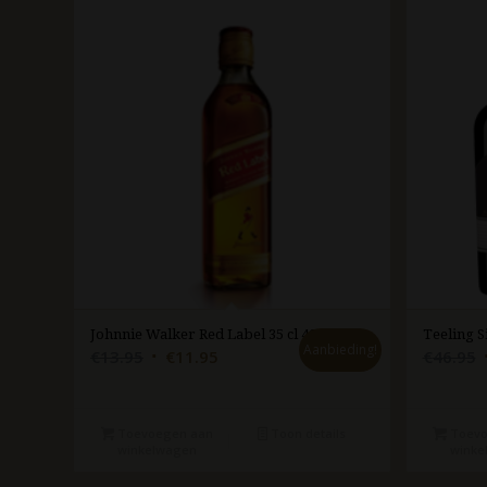
Johnnie Walker Red Label 35 cl 40%
Teeling S
Aanbieding!
Oorspronkelijke
Huidige
€
13.95
€
11.95
€
46.95
prijs
prijs
p
was:
is:
€13.95.
€11.95.
Toevoegen aan
Toon details
Toevo
winkelwagen
winke