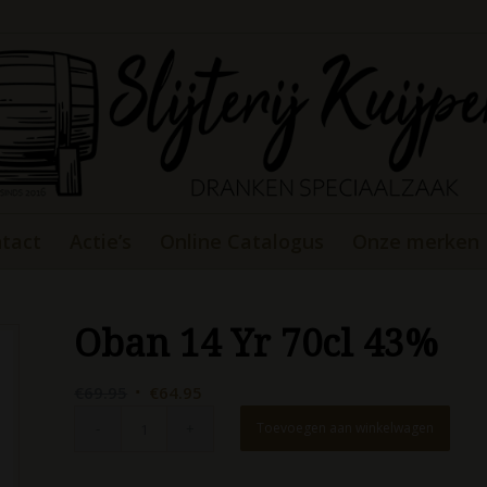
tact
Actie’s
Online Catalogus
Onze merken
Oban 14 Yr 70cl 43%
Oorspronkelijke
Huidige
€
69.95
€
64.95
prijs
prijs
Toevoegen aan winkelwagen
was:
is:
€69.95.
€64.95.