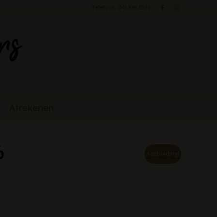
Telefoon: 045 888 0530
Afrekenen
%
Aanbieding!