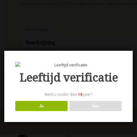
Artikelnummer:
5202413007019
Categorie:
Likeuren
Tags:
#Plomari
,
#P
Beschrijving
Beschrijving
Plomari Ouzo 70 cl 40%
Leeftijd verificatie
Bent u ouder dan
18
jaar?
Ja
Nee