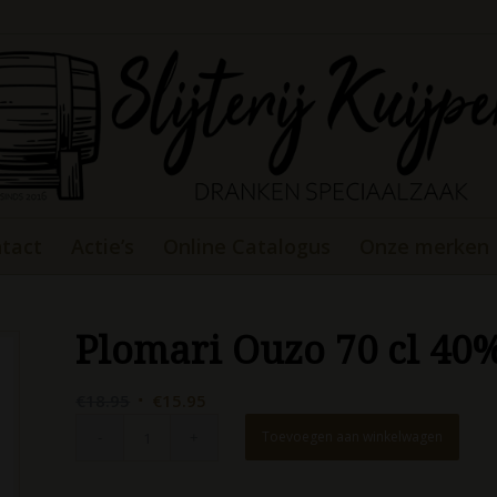
tact
Actie’s
Online Catalogus
Onze merken
Plomari Ouzo 70 cl 40
Oorspronkelijke
Huidige
€
18.95
€
15.95
prijs
prijs
Toevoegen aan winkelwagen
was:
is:
€18.95.
€15.95.