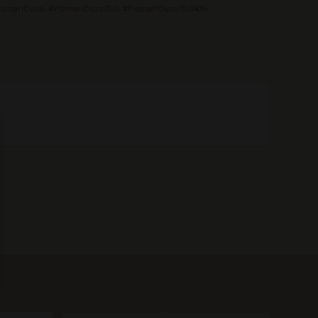
lomariOuzo
,
#PlomariOuzo70cl
,
#PlomariOuzo70cl40%