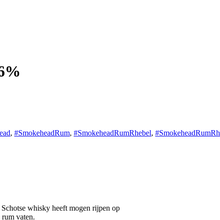
46%
ead
,
#SmokeheadRum
,
#SmokeheadRumRhebel
,
#SmokeheadRumRhe
e Schotse whisky heeft mogen rijpen op
 rum vaten.