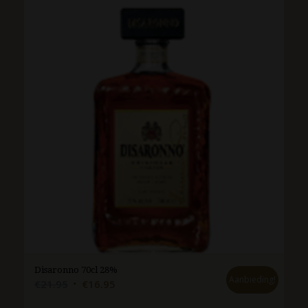
Disaronno 70cl 28%
Aanbieding!
Oorspronkelijke
Huidige
€
21.95
€
16.95
prijs
prijs