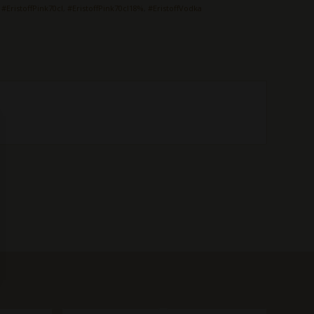
,
#EristoffPink70cl
,
#EristoffPink70cl18%
,
#EristoffVodka