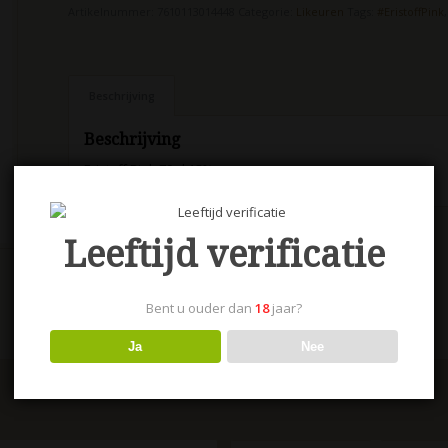
Artikelnummer:
7610113014448
Categorie:
Likeuren
Tags:
#EristoffPink
Beschrijving
Beschrijving
Eristoff Pink 70 cl 18%
Leeftijd verificatie
Bent u ouder dan
18
jaar?
Ja
Nee