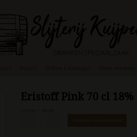
tact
Actie’s
Online Catalogus
Onze merken
Eristoff Pink 70 cl 18%
Oorspronkelijke
Huidige
€
12.95
€
9.95
prijs
prijs
Toevoegen aan winkelwagen
was:
is:
€12.95.
€9.95.