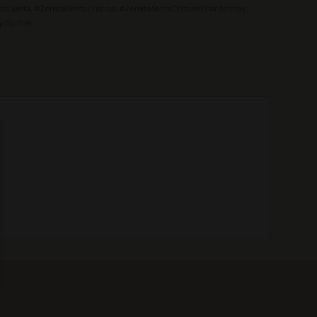
atoSanta
,
#ZenatoSantaCristina
,
#ZenatoSantaCristinaChardonnay
,
y75cl13%