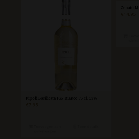
Zenato Me
€
14.95
Toevo
winke
Pipoli Basilicata IGP Bianco 75 cl. 13%
€
7.95
Toevoegen aan
Toon details
winkelwagen