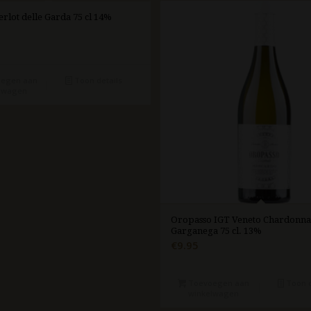
rlot delle Garda 75 cl 14%
egen aan
Toon details
lwagen
Oropasso IGT Veneto Chardonna
Garganega 75 cl. 13%
€
9.95
Toevoegen aan
Toon d
winkelwagen