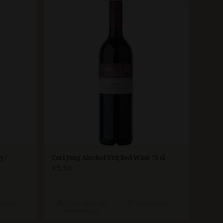
y /
Carl Jung Alochol Vrij Red Wine 75 cl
€
5.50
etails
Toevoegen aan
Toon details
winkelwagen